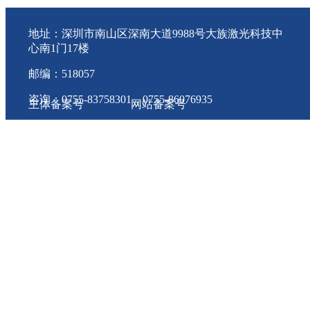
地址：深圳市南山区深南大道9988号大族激光科技中
心南1门17楼
邮编：518057
咨询：0755-83758301 0755-86076935
主体备案号
网站备案号
协会会员QQ群：一群 80403797 二群 11745810
粤ICP备 18092798号
粤ICP备 18092798号-1 版权
件行业协会
投诉电话：83570529