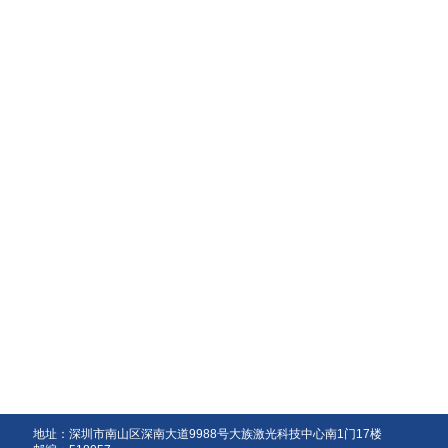
地址：深圳市南山区深南大道9988号大族激光科技中心南1门17楼