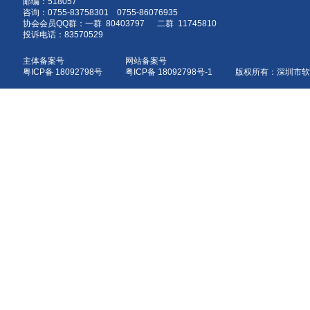
邮编：518057
咨询：0755-83758301 0755-86076935
协会会员QQ群：一群 80403797 二群 11745810
投诉电话：83570529
主体备案号
网站备案号
粤ICP备 18092798号
粤ICP备 18092798号-1 版权所有：深圳