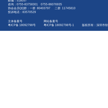
邮编：518057
咨询：0755-83758301 0755-86076935
协会会员QQ群：一群 80403797 二群 11745810
投诉电话：83570529
主体备案号
网站备案号
粤ICP备 18092798号
粤ICP备 18092798号-1 版权所有：深圳