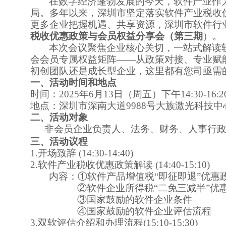
在数字经济蓬勃发展的今天，软件产业作
局。
多年以来，
深圳
市坚定落实软件产业税收
更多企业把握机遇、共享资源，深圳市软件行
税收优惠政策与会员权益分享会（第三期
）
。
本次会议聚焦企业核心关切，一站式解读
会会员专属权益矩阵
——从政策对接、
专业
赋
初创团队还是成长型企业，这里都有您
司
亟需
一
、活动
时间和地点
时间：
202
5
年
6
月
13
日（周
五
）下午
14:
3
0-1
6
:
2
地点：
深圳市深南大道
9988号大族激光科技中
二
、活动对象
非会员企业负责人、法务、财务、
人事行
三、
活动
议程
1.开场致辞 (14:
3
0-14:
4
0)
2.
软件产业税收优惠政策解读
(14:
4
0-1
5
:
1
0)
内容：
①软件产品增值税“即征即退”优惠
②软件企业所得税“二免三减半”优
③国家鼓励的软件企业条件
④国家鼓励的软件企业评估流程
3.双软评估介绍和办理流程
(1
5
:
1
0-1
5
:
3
0)