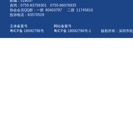
邮编：518057
咨询：0755-83758301 0755-86076935
协会会员QQ群：一群 80403797 二群 11745810
投诉电话：83570529
主体备案号
网站备案号
粤ICP备 18092798号
粤ICP备 18092798号-1 版权所有：深圳