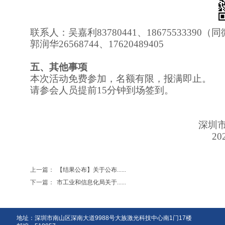
联系人：
吴嘉利
83780441、18675533390
郭润华
26568744、17620489405
五
、其他事项
本次活动免费参加，名额有限，报满即止。
请参会人员提前
15分钟到场签到。
深圳
20
上一篇：
【结果公布】关于公布......
下一篇：
市工业和信息化局关于......
地址：深圳市南山区深南大道9988号大族激光科技中心南1门17楼