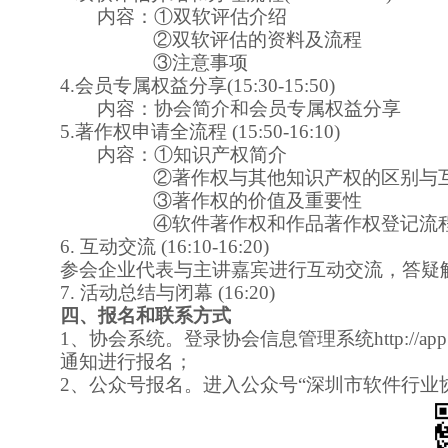
内容：
①双软评估介绍
②双软评估的资料及流程
③注意事项
4
.会员专属权益
分享
(1
5
:
3
0-1
5
:
5
0)
内容：协会简介和会员
专属权益
分享
5
.著作权申
请
全流程
(1
5
:
5
0-1
6
:
1
0)
内容：
①知识产权简介
②著作权与其他知识产权的区别与
③著作权的价值及重要性
④
软件著作权和作品著作权登记流
6
. 互动交流 (1
6
:
1
0-1
6
:
20
)
参会企业代表与主讲嘉宾进行互动交流，答疑
7
. 活动总结与闭幕 (1
6
:
2
0)
四
、报名
和联系
方式
1、协会系统。登录协会信息管理系统
http://app
通知进行报名；
2、公众号报名。进入公众号“深圳市软件行业协