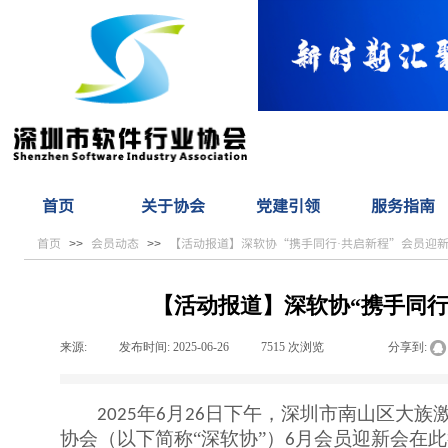
首页
关于协会
党建引领
服务指南
首页
会员动态
【活动报道】深软协“携手同行·共启新程”会员迎新
>>
>>
【活动报道】深软协“携手同行
来源:
|
发布时间:
2025-06-26
|
7515
次浏览
|
|
分享到:
年
月
日下午，深圳市南山区大族
2025
6
26
协会（以下简称“深软协”）
月会员迎新会在此
6