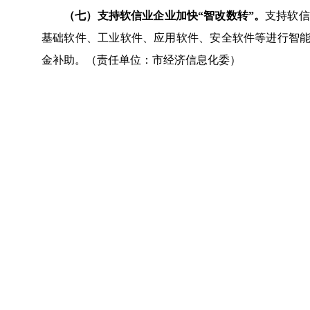
（七）支持软信业企业加快“智改数转”。
支持软信
基础软件、工业软件、应用软件、安全软件等进行智能
金补助。（责任单位：市经济信息化委）
三、完善软信业新动能培育的支持政策
（八）扩大自主可控软件产业市场需求。
实施“工
目，按照采购合同金额给予采购方最高80％的应用补
家“两重”项目。（责任单位：市经济信息化委、市发展
（九）推动数字内容产业在沪集聚发展。
支持有条
字音乐、网络直播、短剧、短视频等领域内容生产、产
式，适时开展外资游戏企业在沪研发的游戏产品视同国
（责任单位：市经济信息化委、市新闻出版局、市委金