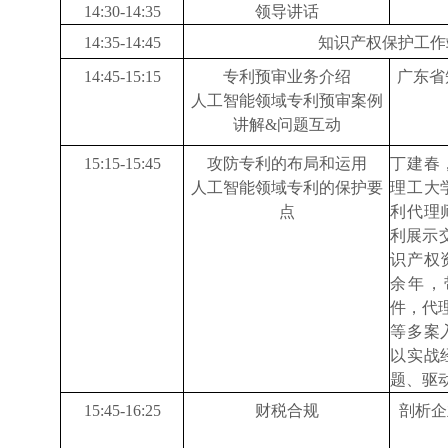
14:30-14:
35
领导讲话
14:
35
-14:
45
知识产权
保护
工作
1
4
:
45
-
15:15
专利预审业务介绍
广东
省
人工智能领域专利预审案例
讲解
&问题互动
15:15
-
15:45
攻防专利的布局和运用
丁建春
人工智能领域专利的保护要
理工大
点
利代理
利展示
识产权
余年，
件，代理
等多案
以实战
题、驱
15:45
-
16:25
财税合规
剖析企