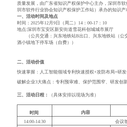
质量发展，由广东省知识产权保护中心主办，深圳市软
圳市软件行业协会知识产权保护工作站）承办的知识产
一、活动时间及地点
时间：
2025
年
12月9日
（周
二
）
14：00-17：10
地点
:深圳市宝安区新安街道雪花科创城城市
（公共交通：兴东地铁站
B出口、兴东地铁站（公交
酒小镇地下停车场（自费））
二、
活动
价值
快速
掌握：人工智能领域专利快速授权
+攻防布局+研发
破解企业
3
大痛点：专利预审难、保护范围窄、研发创
三、活动日程：
（
具体安排以现场为准
）
内容
时间
14:00-14:
30
会议