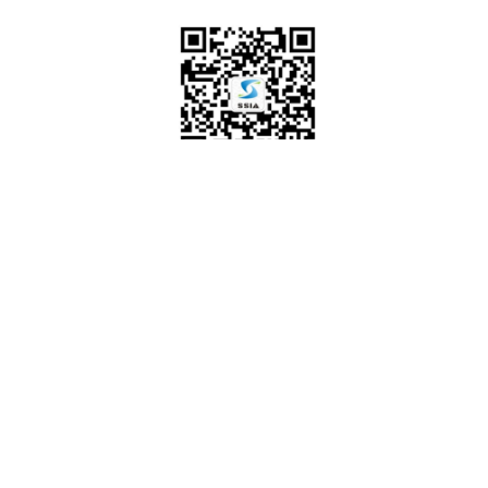
（
联系人：
柳大江
13713967890 曾慧颖 1819400375
上一篇：
深圳市软件行业协会新......
下一篇：
关于公布深圳市202......
地址：深圳市南山区深南大道9988号大族激光科技中心南1门17楼
邮编：518057
咨询：0755-83758301 0755-86076935