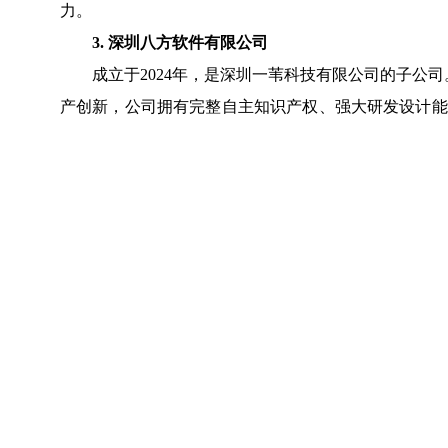
力。
3.
深圳八方软件有限公司
成立于2024年，是深圳一苇科技有限公司的子公司
产创新，公司拥有完整自主知识产权、强大研发设计能
新“小巨人”企业、广东省制造业单项冠军企业、深圳
股份、富士康集团、德赛电池、比亚迪等较为知名的企
学、暨南大学以及南昌大学等高校达成长期的校企合伙
时公司在2025年智能供料器领域出货量为行业第一。
4.
深圳市合众创世科技有限公司
专注高精密流体控制与工业自动化领域，是专业的点胶
研发核心控制软件及嵌入式应用，提供从底层驱动、运
产品专攻精密点胶与计量环节，通过高精度运动算
行及多工艺柔性适配，有效解决复杂流体工艺中的一致
源汽车电子、智能终端组装等产线提供关键软件支撑，