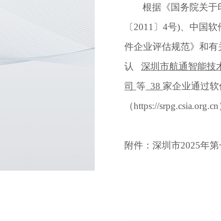
根据《国务院关于
〔
2011
〕
4
号
)
、中国软
件企业评估规范》和有
认
深圳市航通智能技
司
等
38
家企业通过软
（
https://srpg.csia.org.cn
附件：
深圳市
2025
年第