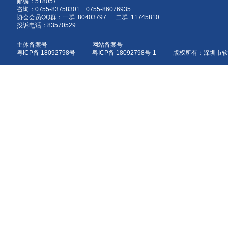
邮编：518057
咨询：0755-83758301 0755-86076935
协会会员QQ群：一群 80403797 二群 11745810
投诉电话：83570529
主体备案号
网站备案号
粤ICP备 18092798号
粤ICP备 18092798号-1 版权所有：深圳