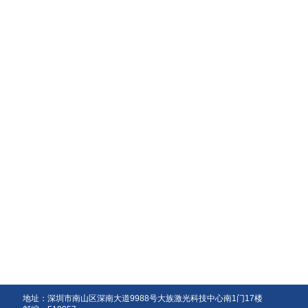
地址：深圳市南山区深南大道9988号大族激光科技中心南1门17楼