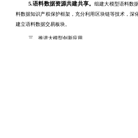
5.
语料数据
资源共建共享
。
组建大模型语料数
料数据知识产权保护框架，充分利用区块链等技术，深
建立语料数据交易板块。
三、推进大模型创新应用
6.
实施
大模型示范应用推进计划。
重点支持在
计创意、自动驾驶、机器人、数字政府等领域构建示范
联网平台应用。将符合条件的大模型应用纳入人工智能
大模型应用场景，优先采用经测试评估的大模型产品和
7
.
推进科学智能大模型应用。
支持相关主体建
数据集，推动科学智能大模型在生命科学、工程计算、
四、营造一流创新环境
8.
打造企业、人才集聚的大模型创新高地。