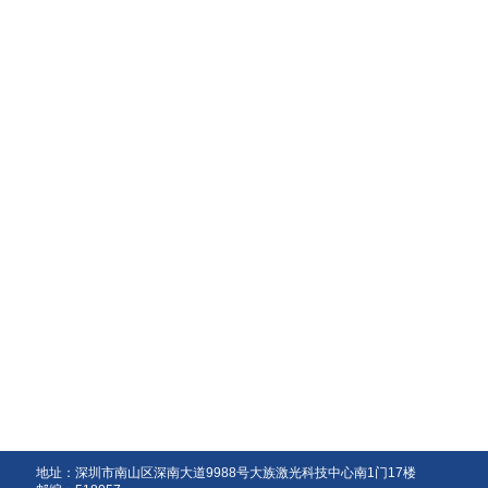
地址：深圳市南山区深南大道9988号大族激光科技中心南1门17楼