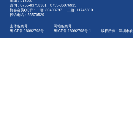
邮编：518057
咨询：0755-83758301 0755-86076935
协会会员QQ群：一群 80403797 二群 11745810
投诉电话：83570529
主体备案号
网站备案号
粤ICP备 18092798号
粤ICP备 18092798号-1 版权所有：深圳