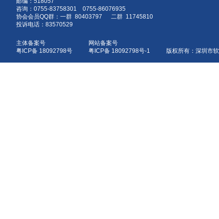
邮编：518057
咨询：0755-83758301 0755-86076935
协会会员QQ群：一群 80403797 二群 11745810
投诉电话：83570529
主体备案号
网站备案号
粤ICP备 18092798号
粤ICP备 18092798号-1 版权所有：深圳