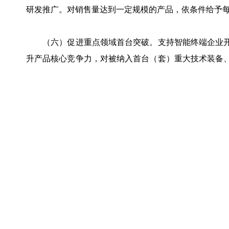
研发推广。对销售量达到一定规模的产品，依条件给予每
（六）促进重点领域首台突破。支持智能终端企业开
升产品核心竞争力，对被纳入首台（套）重大技术装备
50万元一次性支持，单个企业每年给予最高100万元支
（七）培育新品市场先发优势。鼓励国内外品牌来福
（机构），根据综合量化评分结果，给予最高100万元/
元。
三、深化产业集群生态培育
（八）拓宽产业空间供给渠道。符合条件的企事业单
优惠。具体依据《福田区创新型产业用房管理办法》实