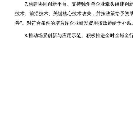
7.构建协同创新平台。支持独角兽企业牵头组建创新
技术、前沿技术、关键核心技术攻关，并按政策给予资助。
券”。对符合条件的培育库企业研发费用按政策给予补贴
8.推动场景创新与应用示范。积极推进全时全域全行
先考虑瞪羚企业、独角兽企业的创新产品与服务。鼓励
景。建立常态化的场景供需对接机制，定期组织培育库
（四）强化专项人才保障。
9.加大高层次人才支持力度。大力支持培育库企业引
相关待遇。推动高等教育高水平特色发展、职业教育产教
合培养企业所需人才，按培养人数给予补贴。
10.优化人才服务生态。建立人才信用评价体系，对
支持。实施人才安居工程，构建“一张床、一间房、一套
高端人才提供全方位、一站式签证与居留服务。