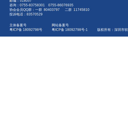
邮编：518057
咨询：0755-83758301 0755-86076935
协会会员QQ群：一群 80403797 二群 11745810
投诉电话：83570529
主体备案号
网站备案号
粤ICP备 18092798号
粤ICP备 18092798号-1 版权所有：深圳