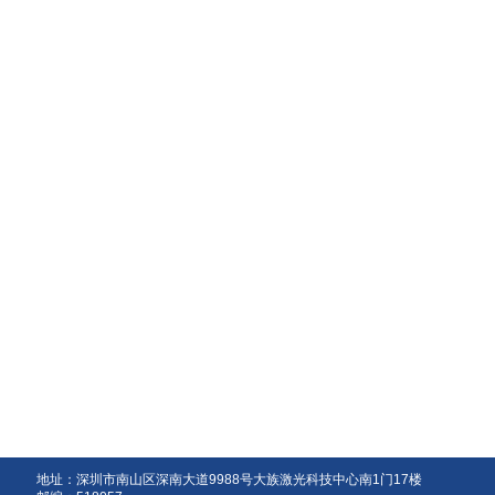
地址：深圳市南山区深南大道9988号大族激光科技中心南1门17楼