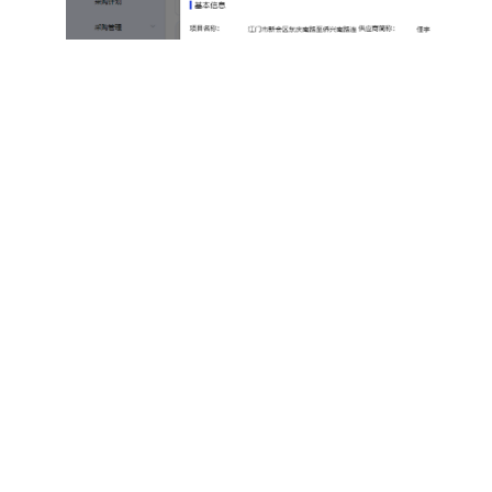
地址：深圳市南山区深南大道9988号大族激光科技中心南1门17楼
邮编：518057
咨询：0755-83758301 0755-86076935
协会会员QQ群：一群 80403797 二群 11745810
投诉电话：83570529
主体备案号
网站备案号
粤ICP备 18092798号
粤ICP备 18092798号-1 版权所有：深圳
针对企业数据治理需求，筑效宝提供多维度数据分
提供科学决策依据。系统还支持权限分级管理，保障企