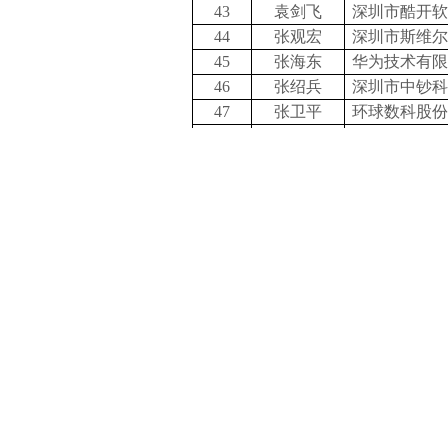
43
袁剑飞
深圳市酷开软
44
张观宏
深圳市斯维尔
45
张海东
华为技术有限
46
张绍兵
深圳市中钞科
47
张卫平
环球数科股份
48
张振宇
深圳市宏电技
国科星图（深
49
章和盛
中心有限公司
50
赵玉民
深圳市怡化时
51
郑飞
深圳市大型
52
周志群
深圳四方精创
53
程芳
深圳市思乐数
54
邹胜
深圳华锐分布
3.理事（单位）
序号
姓名
1
敖永健
深圳市星火电子