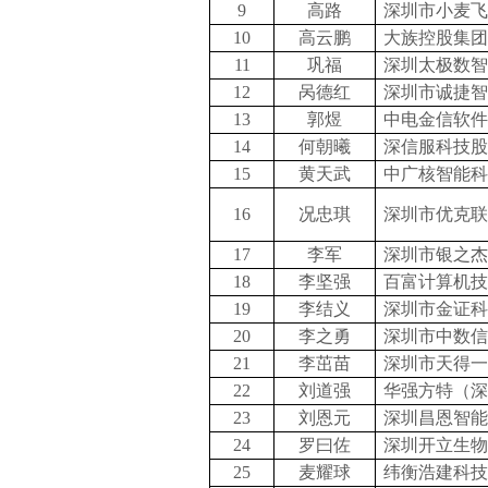
9
高路
深圳市小麦飞
10
高云鹏
大族控股集团
11
巩福
深圳太极数智
12
呙德红
深圳市诚捷智
13
郭煜
中电金信软件
14
何朝曦
深信服科技股
15
黄天武
中广核智能科
16
况忠琪
深圳市优克联
17
李军
深圳市银之杰
18
李坚强
百富计算机技
19
李结义
深圳市金证科
20
李之勇
深圳市中数信
21
李茁苗
深圳市天得一
22
刘道强
华强方特（深
23
刘恩元
深圳昌恩智能
24
罗曰佐
深圳开立生物
25
麦耀球
纬衡浩建科技