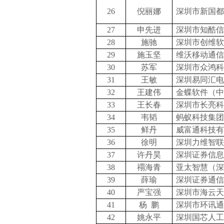
26
倪丽娜
深圳市新国都
27
申先进
深圳市知酷信
28
施驰
深圳市创维软
29
施玉坚
维沃移动通信
30
苏军
深圳市众鸿科
31
王敏
深圳易同汇电
32
王建伟
金蝶软件（中
33
王长春
深圳市长亮科
34
韦韬
蚂蚁科技集团
35
鲜丹
威富通科技有
36
徐明
深圳力维智联
37
许丹昊
深圳证券信息
38
禤海青
亚太智慧（深
39
薛瑜
深圳证券通信
40
严宝强
深圳市海云天
41
杨 鹏
深圳市环讯通
42
姚永平
深圳国芯人工