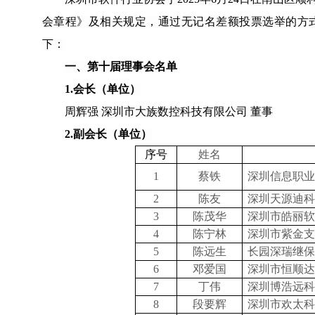
会章程》及相关规定，通过无记名差额投票选举的方
下：
一、第十届理事会名单
1.会长（单位）
周辉强
深圳市大族数控科技有限公司
董事
2.副会长（单位）
序号
姓名
1
蔡铁
深圳信息职业
2
陈友
深圳天源迪科
3
陈茂华
深圳市皓丽软
4
陈宁林
深圳市紫金支
5
陈远生
长园深瑞继保
6
邓爱国
深圳市恒顺达
7
丁伟
深圳博浩远科
8
段要辉
深圳市欢太科