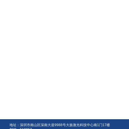
地址：深圳市南山区深南大道9988号大族激光科技中心南1门17楼