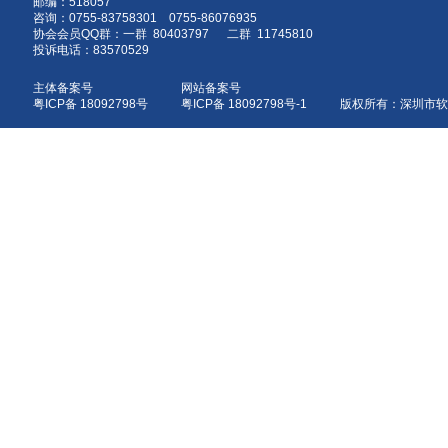
邮编：518057
咨询：0755-83758301 0755-86076935
协会会员QQ群：一群 80403797 二群 11745810
投诉电话：83570529
主体备案号
网站备案号
粤ICP备 18092798号
粤ICP备 18092798号-1 版权所有：深圳