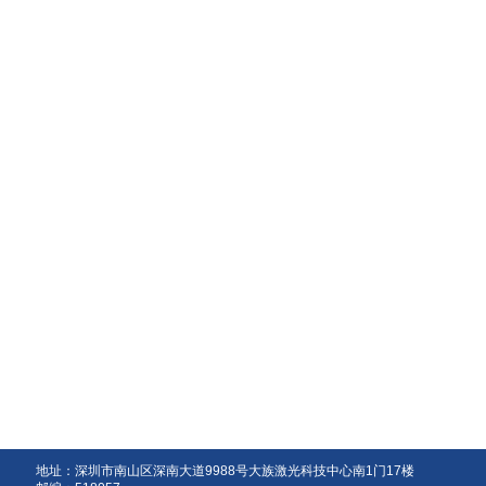
地址：深圳市南山区深南大道9988号大族激光科技中心南1门17楼