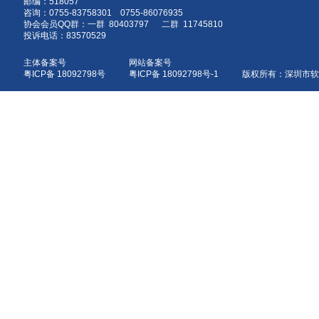
邮编：518057
咨询：0755-83758301 0755-86076935
协会会员QQ群：一群 80403797 二群 11745810
投诉电话：83570529
主体备案号
网站备案号
粤ICP备 18092798号
粤ICP备 18092798号-1 版权所有：深圳